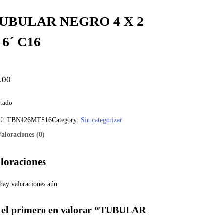
UBULAR NEGRO 4 X 2
 6´ C16
.00
tado
U:
TBN426MTS16
Category:
Sin categorizar
Valoraciones (0)
loraciones
hay valoraciones aún.
 el primero en valorar “TUBULAR