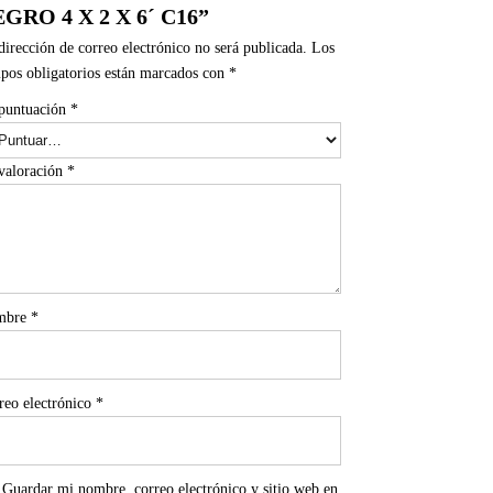
GRO 4 X 2 X 6´ C16”
dirección de correo electrónico no será publicada.
Los
pos obligatorios están marcados con
*
puntuación
*
valoración
*
mbre
*
reo electrónico
*
Guardar mi nombre, correo electrónico y sitio web en