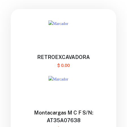
RETROEXCAVADORA
$
0.00
Montacargas M C F S/N:
AT35A07638