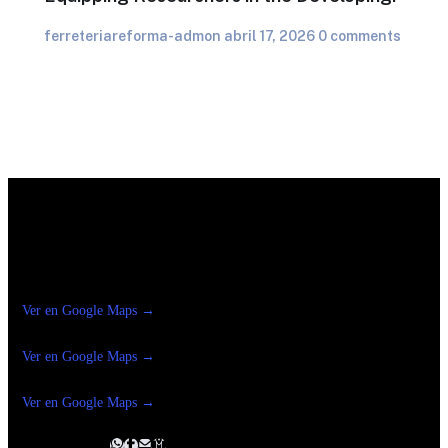
ferreteriareforma-admon
abril 17, 2026
0 comments
Construrama Ferretería Reforma
Ver en Google Maps →
Ferreteria
Reforma Suc.Madero
Ver en Google Maps →
Ferreteria
Reforma suc. Loreto
Ver en Google Maps →