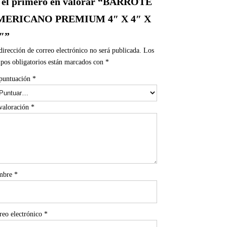
 el primero en valorar “BARROTE
MERICANO PREMIUM 4″ X 4″ X
″”
dirección de correo electrónico no será publicada.
Los
pos obligatorios están marcados con
*
puntuación
*
valoración
*
mbre
*
reo electrónico
*