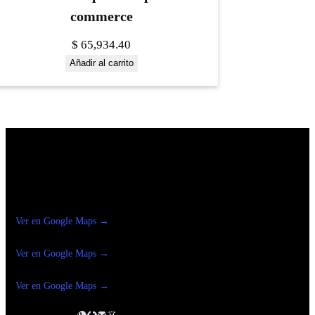
commerce
$
65,934.40
Añadir al carrito
Construrama Ferretería Reforma
Ver en Google Maps →
Ferreteria
Reforma Suc.Madero
Ver en Google Maps →
Ferreteria
Reforma suc. Loreto
Ver en Google Maps →