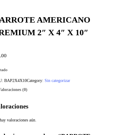
ARROTE AMERICANO
REMIUM 2″ X 4″ X 10″
.00
tado
U:
BAP2X4X10
Category:
Sin categorizar
Valoraciones (0)
loraciones
hay valoraciones aún.