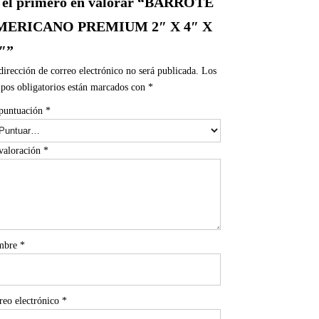
 el primero en valorar “BARROTE
MERICANO PREMIUM 2″ X 4″ X
″”
dirección de correo electrónico no será publicada.
Los
pos obligatorios están marcados con
*
puntuación
*
valoración
*
mbre
*
reo electrónico
*