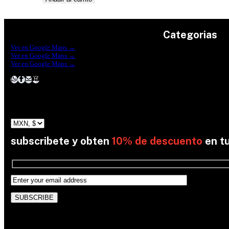
Categorias
Construrama Ferretería Reforma
Ver en Google Maps →
Ferreteria Reforma Suc.Madero
Ver en Google Maps →
Ferreteria Reforma suc. Loreto
Herramientas
Ver en Google Maps →
Electricidad
Plomeria
Construcción
Pinturas
Jardin
subscribete y obten
10% de descuento
en t
By subscribing, you’re accepted the our Policy