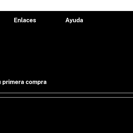
Enlaces
Ayuda
Inicio
Políticas de devolución
Productos
Políticas de envío
Proyectos
Aviso de privacidad
marcas
Términos y condiciones
Contacto
u primera compra