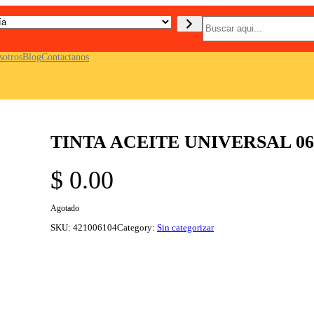
B
u
s
c
sotros
Blog
Contactanos
a
r
TINTA ACEITE UNIVERSAL 06
$
0.00
Agotado
SKU:
421006104
Category:
Sin categorizar