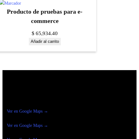
Producto de pruebas para e-
commerce
$
65,934.40
Añadir al carrito
Construrama Ferretería Reforma
Ver en Google Maps →
Ferreteria
Reforma Suc.Madero
Ver en Google Maps →
Ferreteria
Reforma suc. Loreto