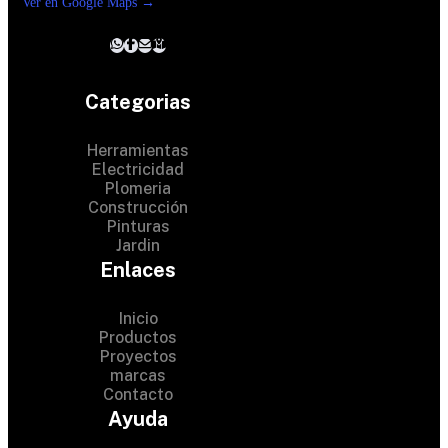
Ver en Google Maps →
Categorias
Herramientas
Electricidad
Plomeria
Construcción
Pinturas
Jardin
Enlaces
Inicio
Productos
Proyectos
© 2024 Hardware Shop .
marcas
Contacto
All Rights Reserved
Ayuda