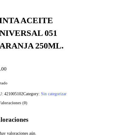
INTA ACEITE
NIVERSAL 051
ARANJA 250ML.
.00
tado
U:
421005102
Category:
Sin categorizar
Valoraciones (0)
loraciones
hay valoraciones aún.