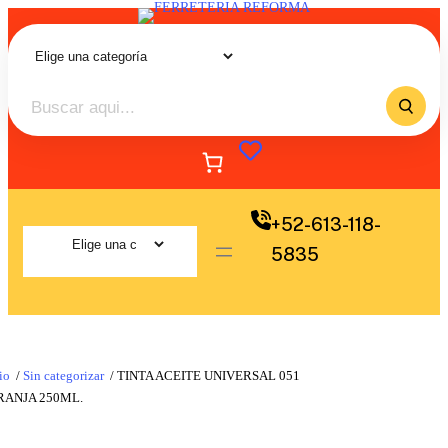
+52-613-118-
5835
io
/
Sin categorizar
/ TINTA ACEITE UNIVERSAL 051
RANJA 250ML.