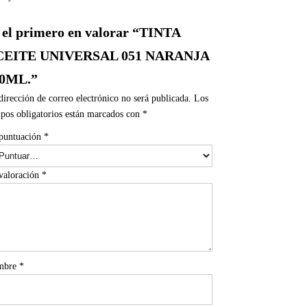
 el primero en valorar “TINTA
CEITE UNIVERSAL 051 NARANJA
0ML.”
dirección de correo electrónico no será publicada.
Los
pos obligatorios están marcados con
*
puntuación
*
valoración
*
mbre
*