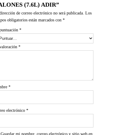
LONES (7.6L) ADIR”
dirección de correo electrónico no será publicada.
Los
pos obligatorios están marcados con
*
puntuación
*
valoración
*
mbre
*
reo electrónico
*
Guardar mi nombre, correo electrónico y sitio web en