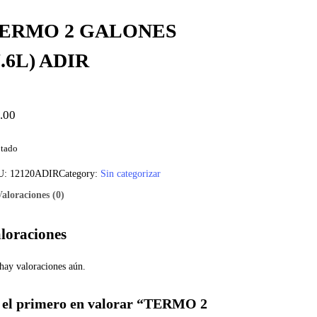
ERMO 2 GALONES
7.6L) ADIR
.00
tado
U:
12120ADIR
Category:
Sin categorizar
Valoraciones (0)
loraciones
hay valoraciones aún.
 el primero en valorar “TERMO 2