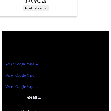
$
65,934.40
Añadir al carrito
Construrama Ferretería Reforma
Ver en Google Maps →
Ferreteria
Reforma Suc.Madero
Ver en Google Maps →
Ferreteria
Reforma suc. Loreto
Ver en Google Maps →