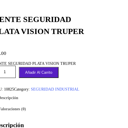
ENTE SEGURIDAD
LATA VISION TRUPER
.00
NTE SEGURIDAD PLATA VISION TRUPER
Añadir Al Carrito
U:
10825
Category:
SEGURIDAD INDUSTRIAL
Descripción
Valoraciones (0)
scripción