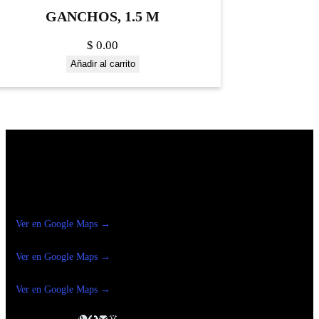
GANCHOS, 1.5 M
$
0.00
Añadir al carrito
Construrama Ferretería Reforma
Ver en Google Maps →
Ferreteria
Reforma Suc.Madero
Ver en Google Maps →
Ferreteria
Reforma suc. Loreto
Ver en Google Maps →