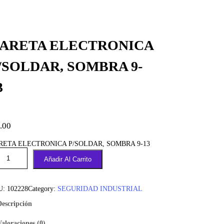
ARETA ELECTRONICA
/SOLDAR, SOMBRA 9-
3
.00
RETA ELECTRONICA P/SOLDAR, SOMBRA 9-13
Añadir Al Carrito
U:
102228
Category:
SEGURIDAD INDUSTRIAL
Descripción
Valoraciones (0)