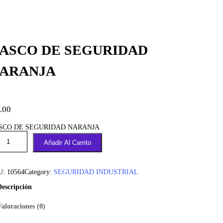
ASCO DE SEGURIDAD
ARANJA
.00
SCO DE SEGURIDAD NARANJA
Añadir Al Carrito
U:
10564
Category:
SEGURIDAD INDUSTRIAL
Descripción
Valoraciones (0)