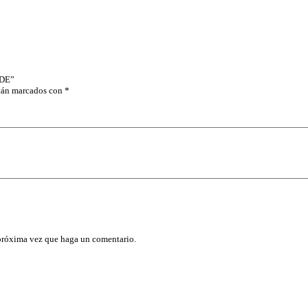
A
R
A
C
A
S
C
RDE”
O
stán marcados con
*
C
O
N
R
E
F
L
E
J
A
N
T
E
 próxima vez que haga un comentario.
V
E
R
D
E
c
a