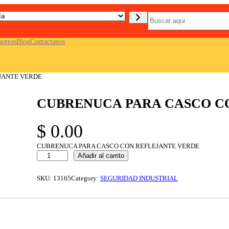
B
u
s
c
sotros
Blog
Contactanos
a
r
JANTE VERDE
CUBRENUCA PARA CASCO C
$
0.00
CUBRENUCA PARA CASCO CON REFLEJANTE VERDE
C
Añadir al carrito
U
B
R
SKU:
13165
Category:
SEGURIDAD INDUSTRIAL
E
N
U
C
A
P