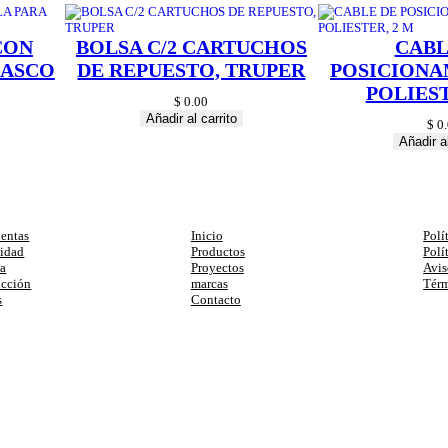
n
t
CON
BOLSA C/2 CARTUCHOS
CABL
i
d
CASCO
DE REPUESTO, TRUPER
POSICIONA
a
POLIEST
d
$
0.00
Añadir al carrito
$
0.
Añadir al
egorias
Enlaces
Ay
entas
Inicio
Polí
cidad
Productos
Polí
ia
Proyectos
Avis
ucción
marcas
Térm
s
Contacto
primera compra