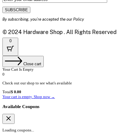
By subscribing, you’re accepted the our Policy
© 2024 Hardware Shop . All Rights Reserved
0
Close cart
Your Cart Is Empty
0
Check out our shop to see what's available
Cart
Total
$
0.00
Total:
Your cart is empty. Shop now →
Available Coupons
Loading coupons...