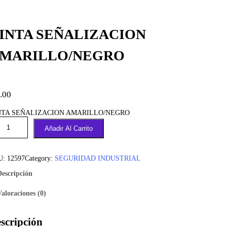
t
e
INTA SEÑALIZACION
g
o
MARILLO/NEGRO
r
í
a
.00
NTA SEÑALIZACION AMARILLO/NEGRO
Añadir Al Carrito
U:
12597
Category:
SEGURIDAD INDUSTRIAL
Descripción
Valoraciones (0)
scripción