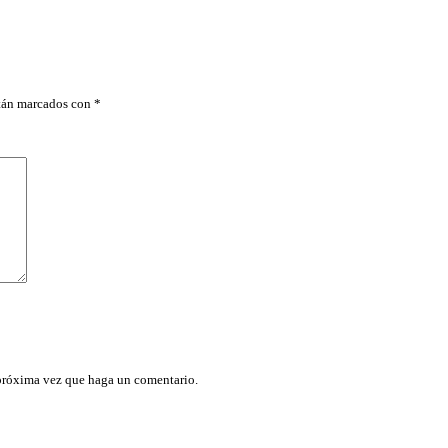
C
I
O
N
T
R
stán marcados con
*
U
P
E
R
c
a
n
t
i
d
a
d
 próxima vez que haga un comentario.