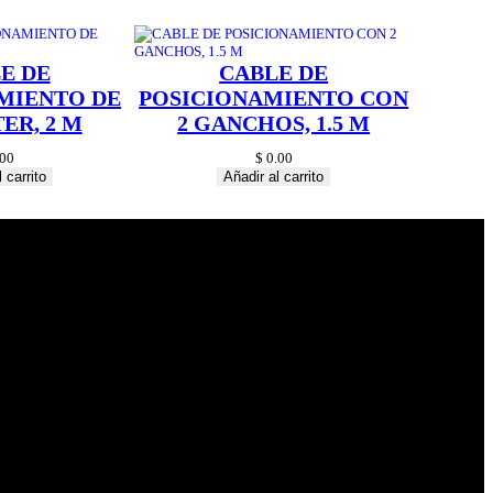
E DE
CABLE DE
MIENTO DE
POSICIONAMIENTO CON
ER, 2 M
2 GANCHOS, 1.5 M
00
$
0.00
 carrito
Añadir al carrito
© 2024 Hardware
Shop . All Rights
Reserved