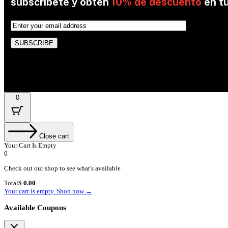
subscribete y obten
10% de descuento
en t
By subscribing, you’re accepted the our Policy
0
Close cart
Your Cart Is Empty
0
Check out our shop to see what's available
Cart
Total
$
0.00
Total:
Your cart is empty. Shop now →
Available Coupons