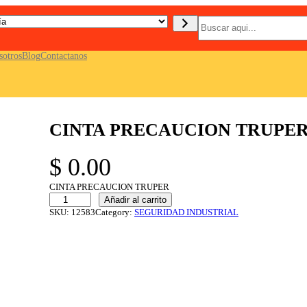
B
u
s
c
sotros
Blog
Contactanos
a
r
CINTA PRECAUCION TRUPE
$
0.00
CINTA PRECAUCION TRUPER
C
Añadir al carrito
I
SKU:
12583
Category:
SEGURIDAD INDUSTRIAL
N
T
A
P
R
E
C
A
U