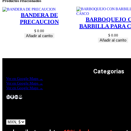
Productos relacionados
BANDERA DE
BARBOQUEJO 
PRECAUCION
BARBILLA PARA 
$
0.00
$
0.00
Añadir al carrito
Añadir al carrito
Categorias
Construrama Ferretería Reforma
Ver en Google Maps →
Ferreteria Reforma Suc.Madero
Ver en Google Maps →
Ferreteria Reforma suc. Loreto
Herramientas
Ver en Google Maps →
Electricidad
Plomeria
Construcción
Pinturas
Jardin