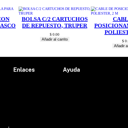
CON
BOLSA C/2 CARTUCHOS
CABL
CASCO
DE REPUESTO, TRUPER
POSICIONA
POLIEST
$
0.00
Añadir al carrito
$
0.
Añadir al
Enlaces
Ayuda
Inicio
Políticas de devolución
Productos
Políticas de envío
Proyectos
Aviso de privacidad
marcas
Términos y condiciones
Contacto