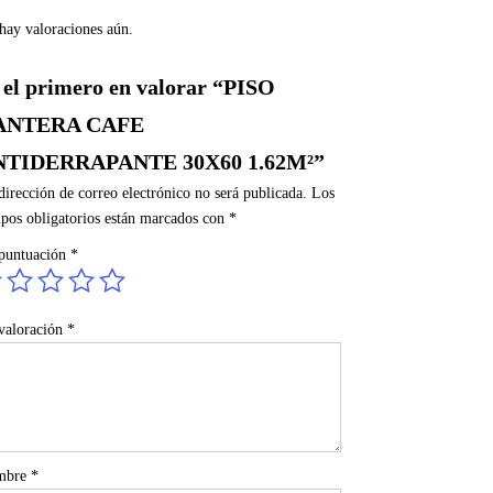
hay valoraciones aún.
 el primero en valorar “PISO
ANTERA CAFE
NTIDERRAPANTE 30X60 1.62M²”
dirección de correo electrónico no será publicada.
Los
pos obligatorios están marcados con
*
puntuación
*
valoración
*
mbre
*