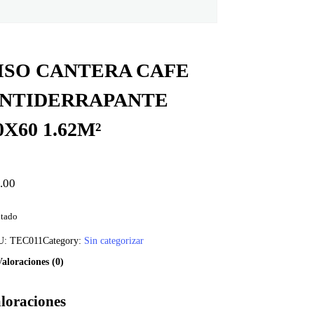
ISO CANTERA CAFE
NTIDERRAPANTE
0X60 1.62M²
.00
tado
U:
TEC011
Category:
Sin categorizar
Valoraciones (0)
loraciones