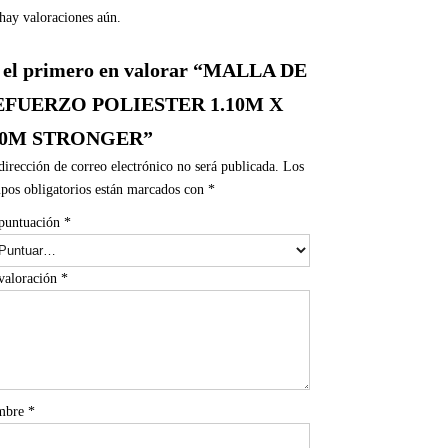
hay valoraciones aún.
 el primero en valorar “MALLA DE
EFUERZO POLIESTER 1.10M X
00M STRONGER”
dirección de correo electrónico no será publicada.
Los
pos obligatorios están marcados con
*
puntuación
*
valoración
*
mbre
*