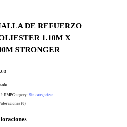
ALLA DE REFUERZO
OLIESTER 1.10M X
00M STRONGER
.00
tado
U:
RMP
Category:
Sin categorizar
Valoraciones (0)
loraciones