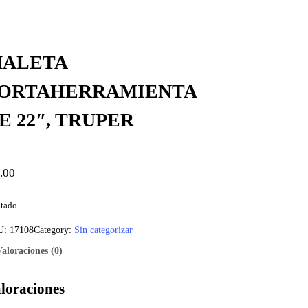
ALETA
ORTAHERRAMIENTA
E 22″, TRUPER
.00
tado
U:
17108
Category:
Sin categorizar
Valoraciones (0)
loraciones