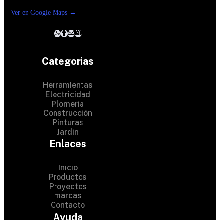
Reforma suc. Loreto
Ver en Google Maps →
Categorias
Herramientas
Electricidad
Plomeria
Construcción
Pinturas
Jardin
Enlaces
Inicio
Productos
Proyectos
© 2024 Hardware Shop .
marcas
Contacto
All Rights Reserved
Ayuda