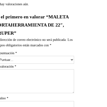
hay valoraciones aún.
 el primero en valorar “MALETA
ORTAHERRAMIENTA DE 22″,
RUPER”
dirección de correo electrónico no será publicada.
Los
pos obligatorios están marcados con
*
puntuación
*
valoración
*
mbre
*