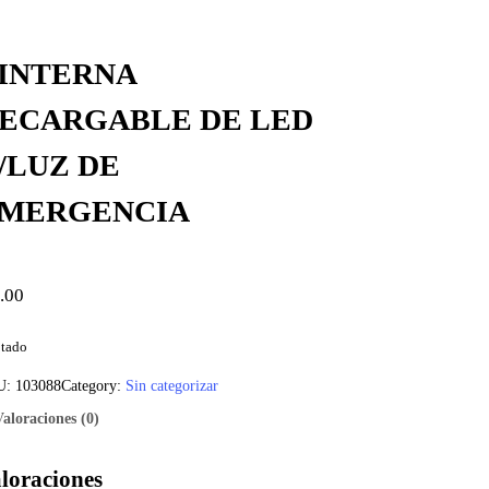
INTERNA
ECARGABLE DE LED
/LUZ DE
MERGENCIA
.00
tado
U:
103088
Category:
Sin categorizar
Valoraciones (0)
loraciones