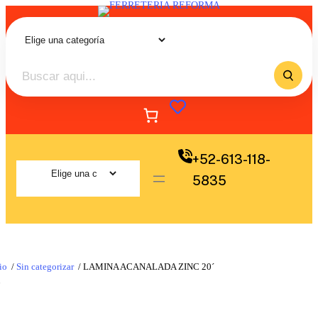
+52-613-118-
5835
io
/
Sin categorizar
/ LAMINA ACANALADA ZINC 20´
6