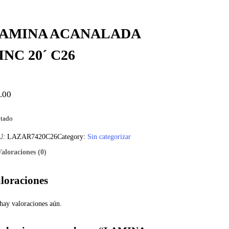
AMINA ACANALADA
INC 20´ C26
.00
tado
U:
LAZAR7420C26
Category:
Sin categorizar
Valoraciones (0)
loraciones
hay valoraciones aún.