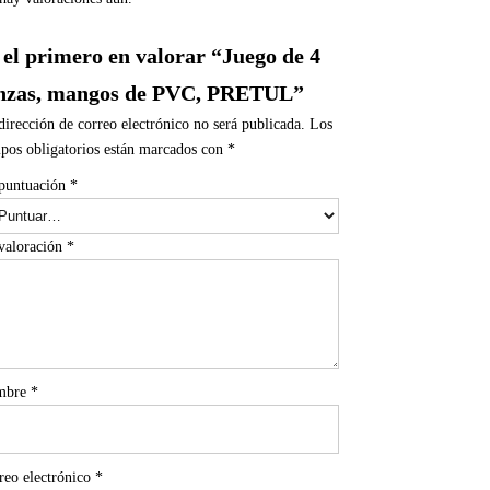
 el primero en valorar “Juego de 4
nzas, mangos de PVC, PRETUL”
dirección de correo electrónico no será publicada.
Los
pos obligatorios están marcados con
*
puntuación
*
valoración
*
mbre
*
reo electrónico
*