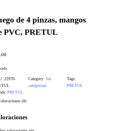
uego de 4 pinzas, mangos
e PVC, PRETUL
.00
tado
U:
22970-
Category:
Sin
Tags:
ETUL
categorizar
PRETUL
nds:
PRETUL
Valoraciones (0)
loraciones
hay valoraciones aún.