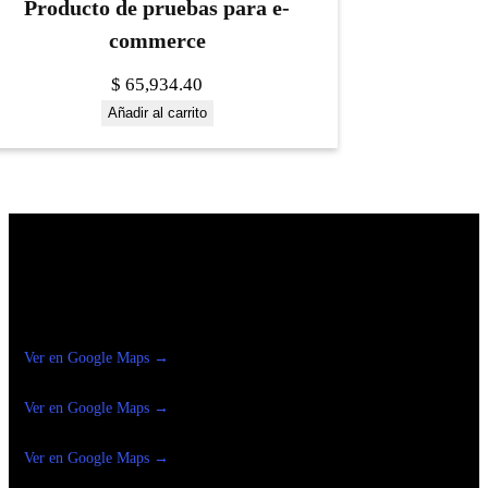
Producto de pruebas para e-
commerce
$
65,934.40
Añadir al carrito
Construrama Ferretería Reforma
Ver en Google Maps →
Ferreteria
Reforma Suc.Madero
Ver en Google Maps →
Ferreteria
Reforma suc. Loreto
Ver en Google Maps →