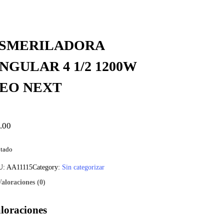
SMERILADORA
NGULAR 4 1/2 1200W
EO NEXT
.00
tado
U:
AA11115
Category:
Sin categorizar
Valoraciones (0)
loraciones