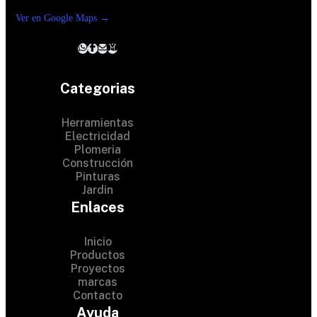
Reforma suc. Loreto
Ver en Google Maps →
Categorias
Herramientas
Electricidad
Plomeria
Construcción
Pinturas
Jardin
Enlaces
Inicio
Productos
Proyectos
© 2024 Hardware Shop .
marcas
Contacto
All Rights Reserved
Ayuda