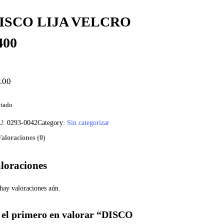
ISCO LIJA VELCRO
400
.00
tado
U:
0293-0042
Category:
Sin categorizar
Valoraciones (0)
loraciones
hay valoraciones aún.
 el primero en valorar “DISCO