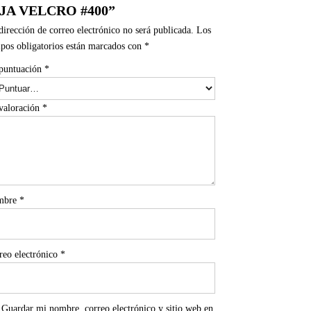
IJA VELCRO #400”
dirección de correo electrónico no será publicada.
Los
pos obligatorios están marcados con
*
puntuación
*
valoración
*
mbre
*
reo electrónico
*
Guardar mi nombre, correo electrónico y sitio web en