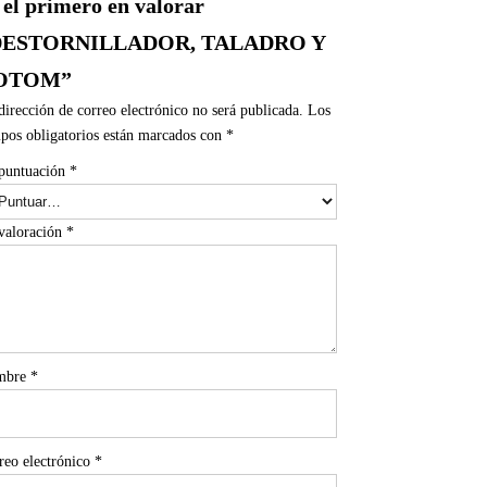
 el primero en valorar
DESTORNILLADOR, TALADRO Y
OTOM”
dirección de correo electrónico no será publicada.
Los
pos obligatorios están marcados con
*
puntuación
*
valoración
*
mbre
*
reo electrónico
*