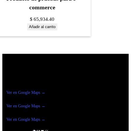
commerce
$
65,934.40
Añadir al carrito
Construrama Ferretería Reforma
Ver en Google Maps →
Ferreteria
Reforma Suc.Madero
Ver en Google Maps →
Ferreteria
Reforma suc. Loreto
Ver en Google Maps →