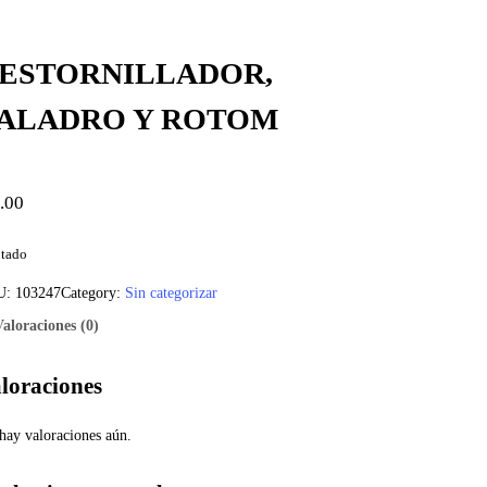
ESTORNILLADOR,
ALADRO Y ROTOM
.00
tado
U:
103247
Category:
Sin categorizar
Valoraciones (0)
loraciones
hay valoraciones aún.