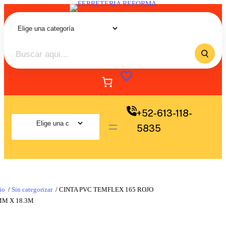
+52-613-118-
5835
io
/
Sin categorizar
/ CINTA PVC TEMFLEX 165 ROJO
MM X 18.3M