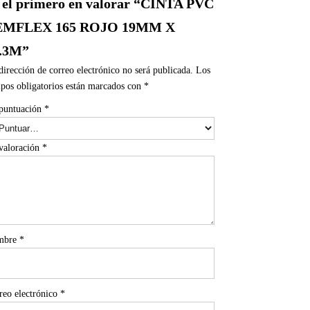
 el primero en valorar “CINTA PVC
EMFLEX 165 ROJO 19MM X
.3M”
dirección de correo electrónico no será publicada.
Los
pos obligatorios están marcados con
*
puntuación
*
valoración
*
mbre
*
reo electrónico
*