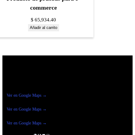
commerce
$
65,934.40
Añadir al carrito
Construrama Ferretería Reforma
Ver en Google Maps →
Ferreteria
Reforma Suc.Madero
Ver en Google Maps →
Ferreteria
Reforma suc. Loreto
Ver en Google Maps →