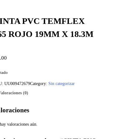
INTA PVC TEMFLEX
65 ROJO 19MM X 18.3M
.00
tado
U:
UU009472679
Category:
Sin categorizar
Valoraciones (0)
loraciones
hay valoraciones aún.