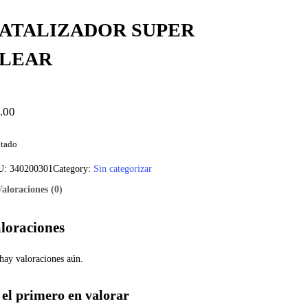
ATALIZADOR SUPER
LEAR
.00
tado
U:
340200301
Category:
Sin categorizar
Valoraciones (0)
loraciones
hay valoraciones aún.
 el primero en valorar