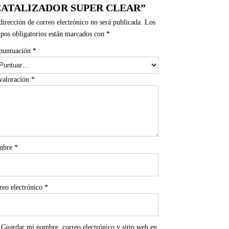
CATALIZADOR SUPER CLEAR”
dirección de correo electrónico no será publicada.
Los
pos obligatorios están marcados con
*
puntuación
*
valoración
*
mbre
*
reo electrónico
*
Guardar mi nombre, correo electrónico y sitio web en