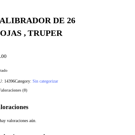
ALIBRADOR DE 26
OJAS , TRUPER
.00
tado
U:
14396
Category:
Sin categorizar
Valoraciones (0)
loraciones
hay valoraciones aún.