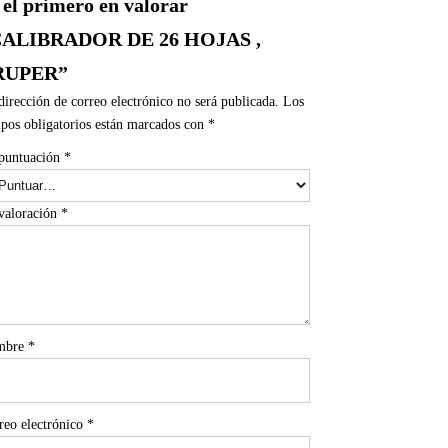
 el primero en valorar
CALIBRADOR DE 26 HOJAS ,
RUPER”
dirección de correo electrónico no será publicada.
Los
pos obligatorios están marcados con
*
puntuación
*
valoración
*
mbre
*
reo electrónico
*