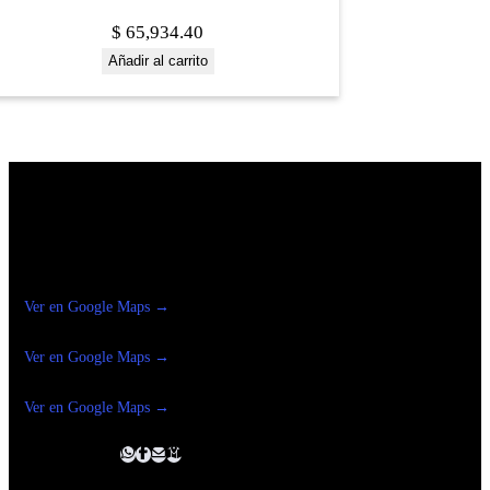
$
65,934.40
Añadir al carrito
Construrama Ferretería Reforma
Ver en Google Maps →
Ferreteria
Reforma Suc.Madero
Ver en Google Maps →
Ferreteria
Reforma suc. Loreto
Ver en Google Maps →