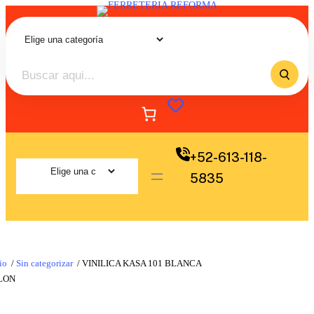
+52-613-118-
5835
io
/
Sin categorizar
/ VINILICA KASA 101 BLANCA
LON