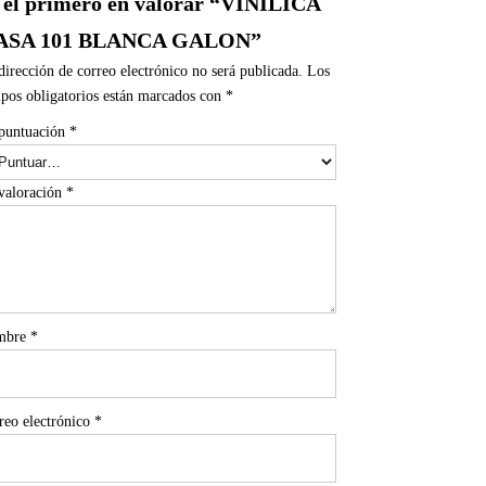
 el primero en valorar “VINILICA
ASA 101 BLANCA GALON”
dirección de correo electrónico no será publicada.
Los
pos obligatorios están marcados con
*
puntuación
*
valoración
*
mbre
*
reo electrónico
*