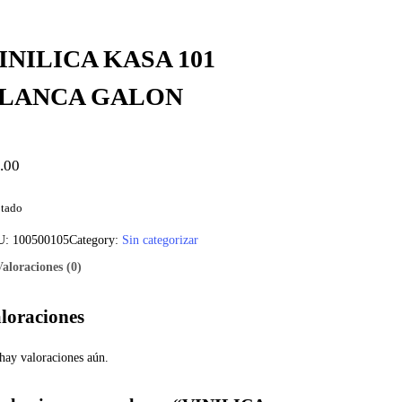
INILICA KASA 101
LANCA GALON
.00
tado
U:
100500105
Category:
Sin categorizar
Valoraciones (0)
loraciones
hay valoraciones aún.