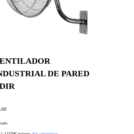
ENTILADOR
NDUSTRIAL DE PARED
DIR
.00
tado
U:
12379
Category:
Sin categorizar