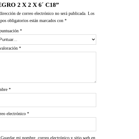
GRO 2 X 2 X 6´ C18”
dirección de correo electrónico no será publicada.
Los
pos obligatorios están marcados con
*
puntuación
*
valoración
*
mbre
*
reo electrónico
*
Guardar mi nombre, correo electrónico y sitio web en