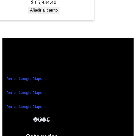
$
65,934.40
Añadir al carrito
Construrama Ferretería Reforma
Ver en Google Maps →
Ferreteria
Reforma Suc.Madero
Ver en Google Maps →
Ferreteria
Reforma suc. Loreto
Ver en Google Maps →