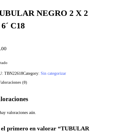
UBULAR NEGRO 2 X 2
 6´ C18
.00
tado
U:
TBN22618
Category:
Sin categorizar
Valoraciones (0)
loraciones
hay valoraciones aún.
 el primero en valorar “TUBULAR