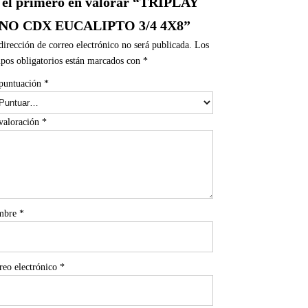
 el primero en valorar “TRIPLAY
INO CDX EUCALIPTO 3/4 4X8”
dirección de correo electrónico no será publicada.
Los
pos obligatorios están marcados con
*
puntuación
*
valoración
*
mbre
*
reo electrónico
*