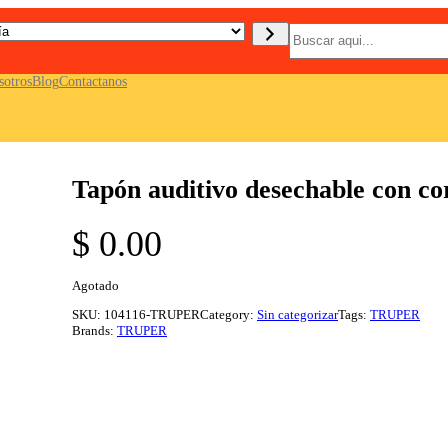
B
u
s
c
sotros
Blog
Contactanos
a
r
Tapón auditivo desechable con co
$
0.00
Agotado
SKU:
104116-TRUPER
Category:
Sin categorizar
Tags:
TRUPER
Brands:
TRUPER