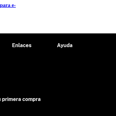
para e-
Enlaces
Ayuda
Inicio
Políticas de devolución
Productos
Políticas de envío
Proyectos
Aviso de privacidad
marcas
Términos y condiciones
Contacto
u primera compra