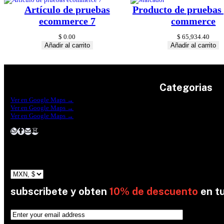
Artículo de pruebas
Producto de pruebas 
ecommerce 7
commerce
$
0.00
$
65,934.40
Añadir al carrito
Añadir al carrito
Categorias
Construrama Ferretería Reforma
Ver en Google Maps →
Ferreteria Reforma Suc.Madero
Ver en Google Maps →
Ferreteria Reforma suc. Loreto
Herramientas
Ver en Google Maps →
Electricidad
Plomeria
Construcción
Pinturas
Jardin
subscribete y obten
10% de descuento
en t