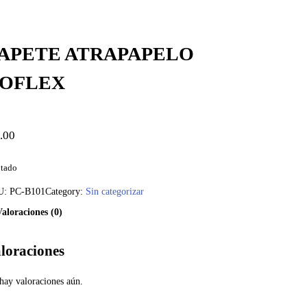
APETE ATRAPAPELO
OFLEX
.00
tado
U:
PC-B101
Category:
Sin categorizar
Valoraciones (0)
loraciones
hay valoraciones aún.