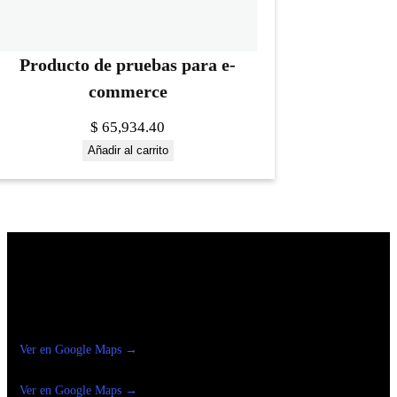
Producto de pruebas para e-
commerce
$
65,934.40
Añadir al carrito
Construrama Ferretería Reforma
Ver en Google Maps →
Ferreteria
Reforma Suc.Madero
Ver en Google Maps →
Ferreteria