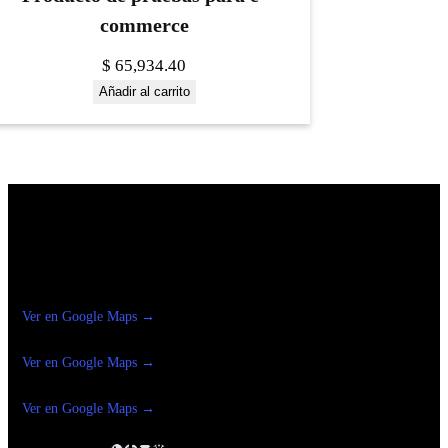
commerce
$
65,934.40
Añadir al carrito
Construrama Ferretería Reforma
Ver en Google Maps →
Ferreteria
Reforma Suc.Madero
Ver en Google Maps →
Ferreteria
Reforma suc. Loreto
Ver en Google Maps →