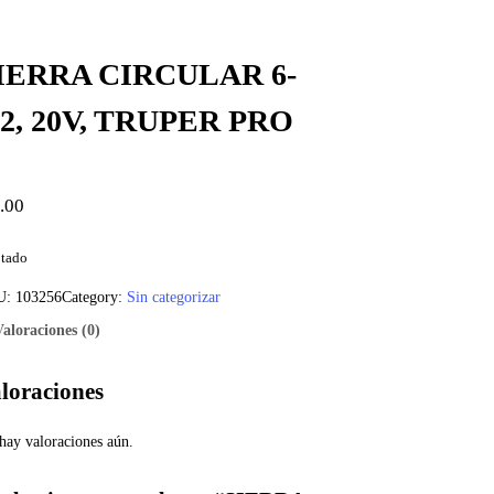
IERRA CIRCULAR 6-
/2, 20V, TRUPER PRO
.00
tado
U:
103256
Category:
Sin categorizar
Valoraciones (0)
loraciones
hay valoraciones aún.