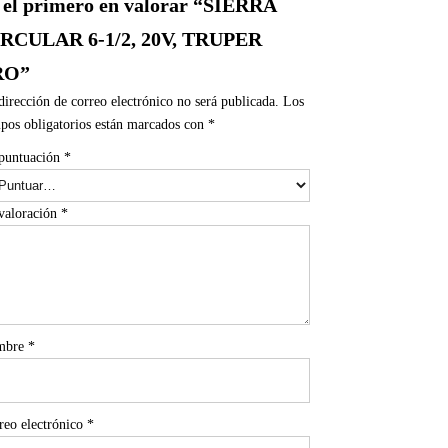
 el primero en valorar “SIERRA
RCULAR 6-1/2, 20V, TRUPER
RO”
dirección de correo electrónico no será publicada.
Los
pos obligatorios están marcados con
*
puntuación
*
valoración
*
mbre
*
reo electrónico
*