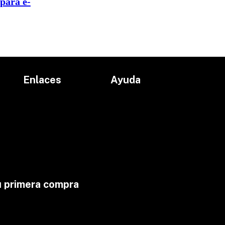
para e-
Enlaces
Ayuda
Inicio
Políticas de devolución
Productos
Políticas de envío
Proyectos
Aviso de privacidad
marcas
Términos y condiciones
Contacto
u primera compra