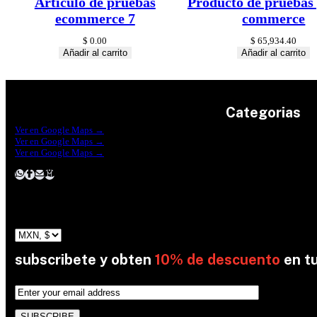
Artículo de pruebas
Producto de pruebas 
ecommerce 7
commerce
$
0.00
$
65,934.40
Añadir al carrito
Añadir al carrito
Categorias
Construrama Ferretería Reforma
Ver en Google Maps →
Ferreteria Reforma Suc.Madero
Ver en Google Maps →
Ferreteria Reforma suc. Loreto
Herramientas
Ver en Google Maps →
Electricidad
Plomeria
Construcción
Pinturas
Jardin
subscribete y obten
10% de descuento
en t