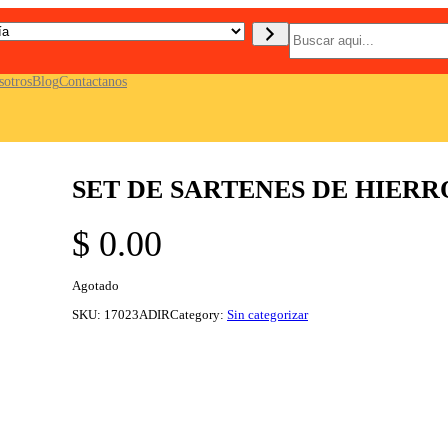
B
u
s
c
sotros
Blog
Contactanos
a
r
SET DE SARTENES DE HIERR
$
0.00
Agotado
SKU:
17023ADIR
Category:
Sin categorizar