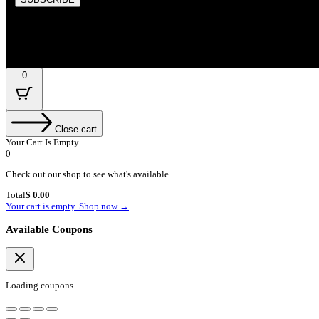
By subscribing, you’re accepted the our Policy
0
Close cart
Your Cart Is Empty
0
Check out our shop to see what's available
Cart
Total
$
0.00
Total:
Your cart is empty. Shop now →
Available Coupons
Loading coupons...