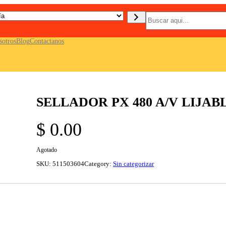
B
u
s
c
sotros
Blog
Contactanos
a
r
SELLADOR PX 480 A/V LIJAB
$
0.00
Agotado
SKU:
511503604
Category:
Sin categorizar