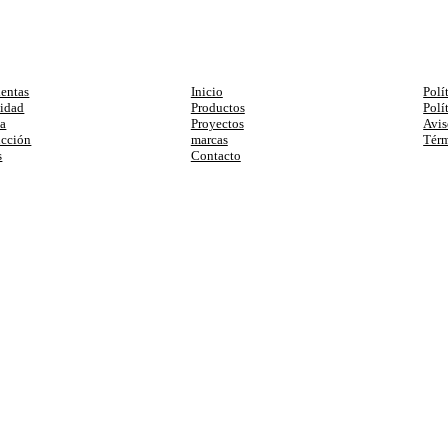
egorias
Enlaces
Ay
entas
Inicio
Polí
cidad
Productos
Polí
ia
Proyectos
Avis
ucción
marcas
Térm
s
Contacto
primera compra