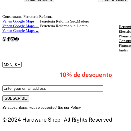
Cat
Construrama Ferretería Reforma
Ver en Google Maps →
Ferreteria Reforma Suc.Madero
Ver en Google Maps →
Ferreteria Reforma suc. Loreto
Herrami
Ver en Google Maps →
Electri
Plomer
Constr
Pintura
Jardin
subscribete y obten
10% de descuento
en tu 
By subscribing, you’re accepted the our Policy
© 2024 Hardware Shop . All Rights Reserved