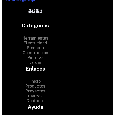
Ver en Google Maps →
Categorias
Herramientas
Electricidad
Plomeria
Construcción
Pinturas
Jardin
Enlaces
Inicio
Productos
Proyectos
© 2024 Hardware Shop .
marcas
Contacto
All Rights Reserved
Ayuda