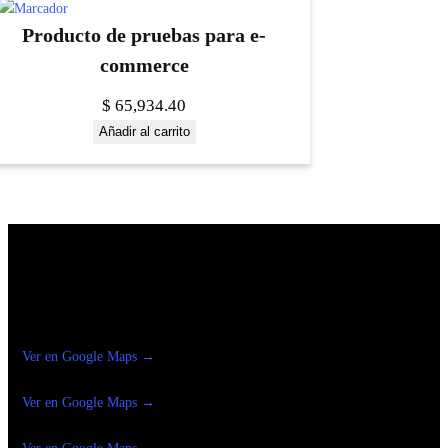
Producto de pruebas para e-
commerce
$
65,934.40
Añadir al carrito
Construrama Ferretería Reforma
Ver en Google Maps →
Ferreteria
Reforma Suc.Madero
Ver en Google Maps →
Ferreteria
Reforma suc. Loreto