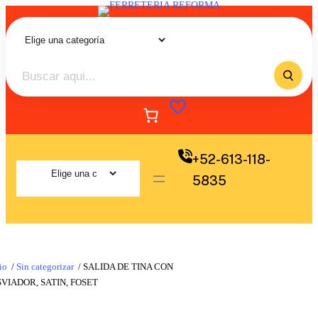
+52-613-118-
5835
io
/
Sin categorizar
/ SALIDA DE TINA CON
VIADOR, SATIN, FOSET