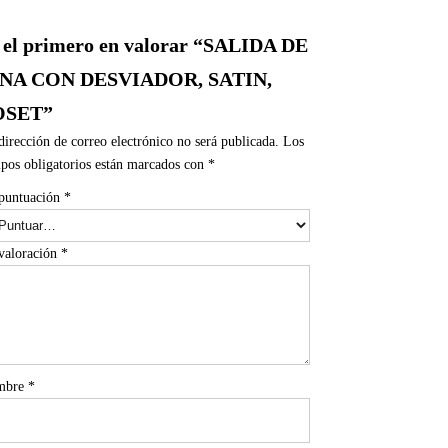
 el primero en valorar “SALIDA DE
INA CON DESVIADOR, SATIN,
OSET”
dirección de correo electrónico no será publicada.
Los
pos obligatorios están marcados con
*
puntuación
*
valoración
*
mbre
*