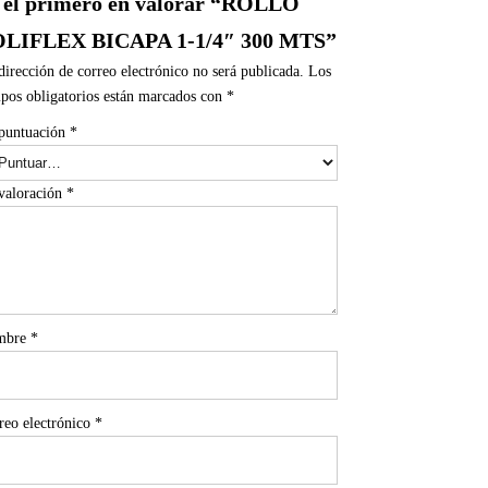
 el primero en valorar “ROLLO
LIFLEX BICAPA 1-1/4″ 300 MTS”
dirección de correo electrónico no será publicada.
Los
pos obligatorios están marcados con
*
puntuación
*
valoración
*
mbre
*
reo electrónico
*