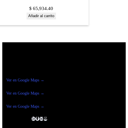
$
65,934.40
Añadir al carrito
Construrama Ferretería Reforma
Ver en Google Maps →
Ferreteria
Reforma Suc.Madero
Ver en Google Maps →
Ferreteria
Reforma suc. Loreto
Ver en Google Maps →