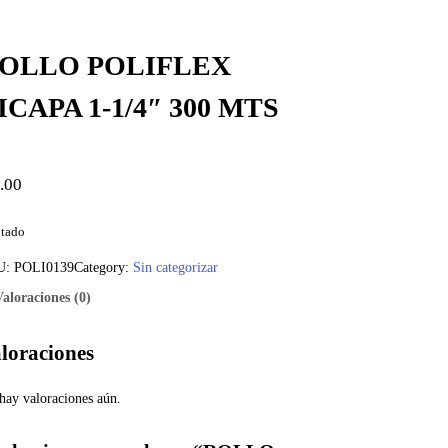
OLLO POLIFLEX
ICAPA 1-1/4″ 300 MTS
.00
tado
U:
POLI0139
Category:
Sin categorizar
Valoraciones (0)
loraciones
hay valoraciones aún.