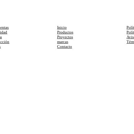
egorias
Enlaces
Ay
entas
Inicio
Polí
cidad
Productos
Polí
ia
Proyectos
Avis
ucción
marcas
Térm
s
Contacto
primera compra