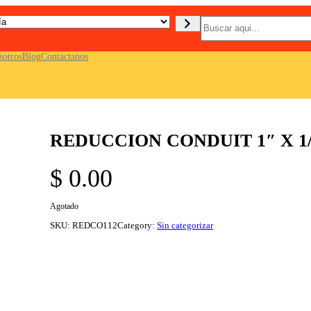
B
u
s
c
sotros
Blog
Contactanos
a
r
REDUCCION CONDUIT 1″ X 1/
$
0.00
Agotado
SKU:
REDCO112
Category:
Sin categorizar