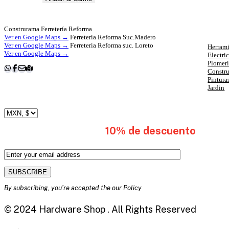
Cat
Construrama Ferretería Reforma
Ver en Google Maps →
Ferreteria Reforma Suc.Madero
Ver en Google Maps →
Ferreteria Reforma suc. Loreto
Herrami
Ver en Google Maps →
Electri
Plomer
Constr
Pintura
Jardin
subscribete y obten
10% de descuento
en tu 
By subscribing, you’re accepted the our Policy
© 2024 Hardware Shop . All Rights Reserved