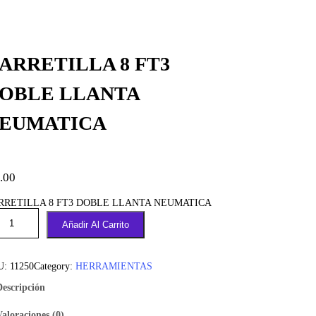
ARRETILLA 8 FT3
OBLE LLANTA
EUMATICA
.00
RRETILLA 8 FT3 DOBLE LLANTA NEUMATICA
Añadir Al Carrito
U:
11250
Category:
HERRAMIENTAS
Descripción
Valoraciones (0)