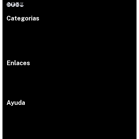
Categorias
Herramientas
Electricidad
Plomeria
Construcción
Pinturas
Jardin
©
Enlaces
2024
Hardw
Inicio
are
Productos
Shop .
Proyectos
marcas
All
Contacto
Rights
Ayuda
Reserv
ed
Políticas de devolución
Políticas de envío
Aviso de privacidad
Términos y condiciones