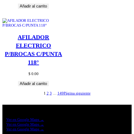
Añadir al carrito
AFILADOR
ELECTRICO
P/BROCAS C/PUNTA
118°
$
0.00
Añadir al carrito
1
2
3
…
149
Página siguiente
Construrama Ferretería Reforma
Ver en Google Maps →
Ferreteria Reforma Suc.Madero
Ver en Google Maps →
Ferreteria Reforma suc. Loreto
Ver en Google Maps →