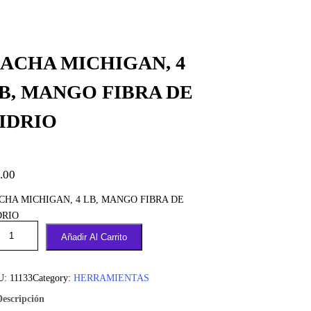
ACHA MICHIGAN, 4
B, MANGO FIBRA DE
IDRIO
.00
CHA MICHIGAN, 4 LB, MANGO FIBRA DE
DRIO
Añadir Al Carrito
U:
11133
Category:
HERRAMIENTAS
Descripción