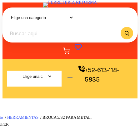
+52-613-118-
5835
io
/
HERRAMIENTAS
/ BROCA 5/32 PARA METAL,
UPER