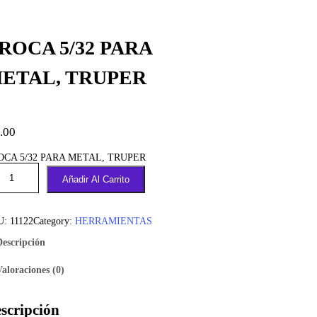
ROCA 5/32 PARA
ETAL, TRUPER
.00
OCA 5/32 PARA METAL, TRUPER
Añadir Al Carrito
U:
11122
Category:
HERRAMIENTAS
Descripción
Valoraciones (0)
scripción