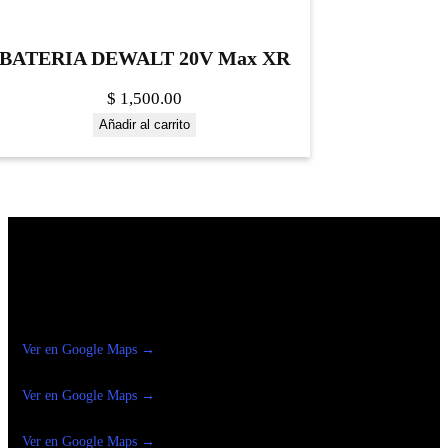
BATERIA DEWALT 20V Max XR
$
1,500.00
Añadir al carrito
Construrama Ferretería Reforma
Ver en Google Maps →
Ferreteria
Reforma Suc.Madero
Ver en Google Maps →
Ferreteria
Reforma suc. Loreto
Ver en Google Maps →