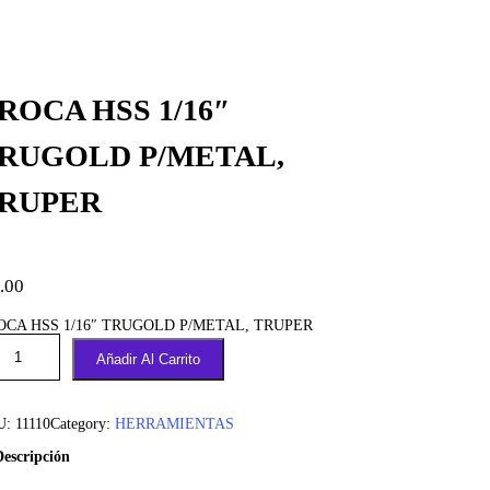
ROCA HSS 1/16″
RUGOLD P/METAL,
RUPER
.00
OCA HSS 1/16″ TRUGOLD P/METAL, TRUPER
Añadir Al Carrito
U:
11110
Category:
HERRAMIENTAS
Descripción