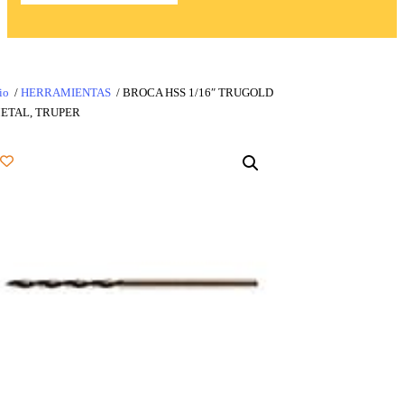
io
/
HERRAMIENTAS
/ BROCA HSS 1/16″ TRUGOLD
METAL, TRUPER