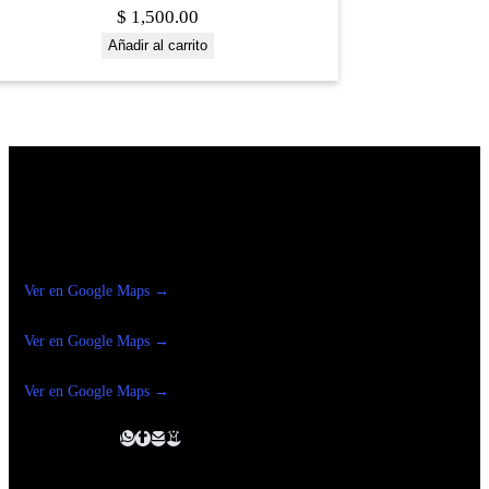
$
1,500.00
Añadir al carrito
Construrama Ferretería Reforma
Ver en Google Maps →
Ferreteria
Reforma Suc.Madero
Ver en Google Maps →
Ferreteria
Reforma suc. Loreto
Ver en Google Maps →