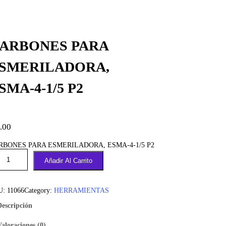
ARBONES PARA
SMERILADORA,
SMA-4-1/5 P2
.00
RBONES PARA ESMERILADORA, ESMA-4-1/5 P2
Añadir Al Carrito
U:
11066
Category:
HERRAMIENTAS
Descripción
Valoraciones (0)