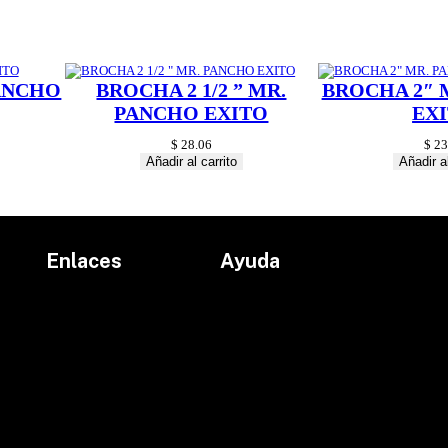
PANCHO
BROCHA 2 1/2 ” MR.
BROCHA 2″ 
PANCHO EXITO
EX
$
28.06
$
23
Añadir al carrito
Añadir al
Enlaces
Ayuda
Inicio
Políticas de devolución
Productos
Políticas de envío
Proyectos
Aviso de privacidad
marcas
Términos y condiciones
Contacto