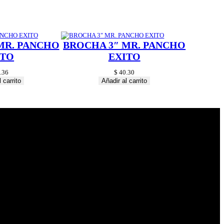
MR. PANCHO
BROCHA 3″ MR. PANCHO
ITO
EXITO
.36
$
40.30
 carrito
Añadir al carrito
© 2024 Hardware
Shop . All Rights