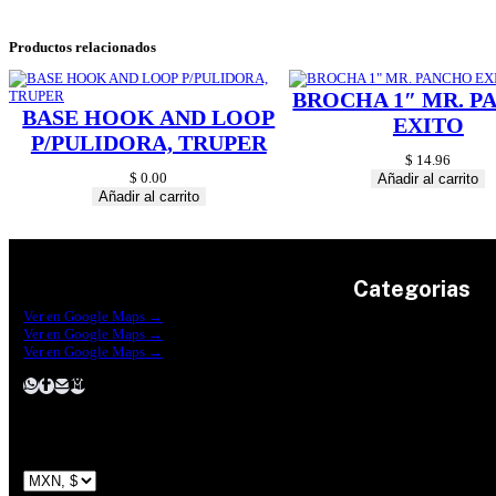
Productos relacionados
BROCHA 1″ MR. 
BASE HOOK AND LOOP
EXITO
P/PULIDORA, TRUPER
$
14.96
$
0.00
Añadir al carrito
Añadir al carrito
Categorias
Construrama Ferretería Reforma
Ver en Google Maps →
Ferreteria Reforma Suc.Madero
Ver en Google Maps →
Ferreteria Reforma suc. Loreto
Herramientas
Ver en Google Maps →
Electricidad
Plomeria
Construcción
Pinturas
Jardin