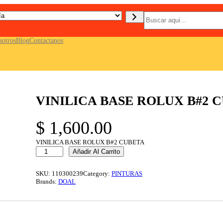
B
u
s
c
sotros
Blog
Contactanos
a
r
VINILICA BASE ROLUX B#2 
$
1,600.00
VINILICA BASE ROLUX B#2 CUBETA
V
Añadir Al Carrito
I
N
I
SKU:
110300239
Category:
PINTURAS
L
Brands:
DOAL
I
C
A
B
A