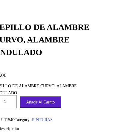
EPILLO DE ALAMBRE
URVO, ALAMBRE
NDULADO
.00
PILLO DE ALAMBRE CURVO, ALAMBRE
DULADO
Añadir Al Carrito
U:
11540
Category:
PINTURAS
Descripción