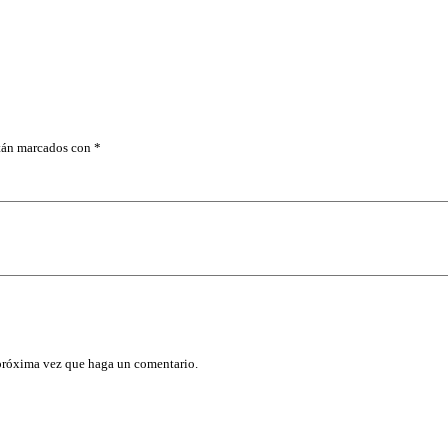
S
E
R
O
Y
A
L
M
A
stán marcados con
*
T
E
B
#
3
C
U
B
E
T
A
c
a
 próxima vez que haga un comentario.
n
t
i
d
a
d