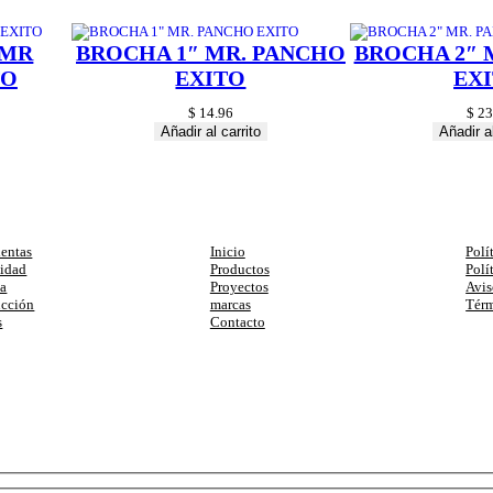
 MR
BROCHA 1″ MR. PANCHO
BROCHA 2″ 
TO
EXITO
EX
$
14.96
$
23
Añadir al carrito
Añadir al
egorias
Enlaces
Ay
entas
Inicio
Polí
cidad
Productos
Polí
ia
Proyectos
Avis
ucción
marcas
Térm
s
Contacto
primera compra