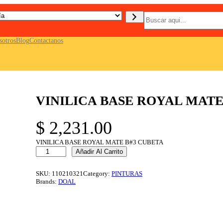
B
u
s
c
sotros
Blog
Contactanos
a
r
VINILICA BASE ROYAL MATE
$
2,231.00
VINILICA BASE ROYAL MATE B#3 CUBETA
V
Añadir Al Carrito
I
N
I
SKU:
110210321
Category:
PINTURAS
L
Brands:
DOAL
I
C
A
B
A