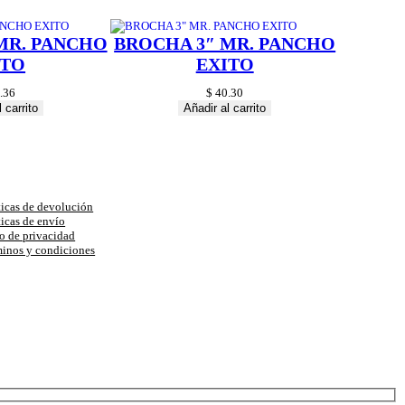
MR. PANCHO
BROCHA 3″ MR. PANCHO
ITO
EXITO
.36
$
40.30
 carrito
Añadir al carrito
uda
ticas de devolución
ticas de envío
o de privacidad
inos y condiciones