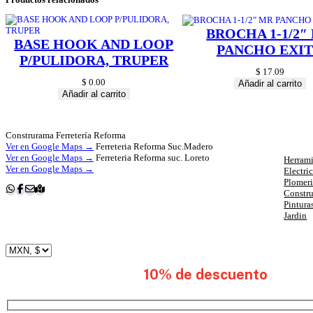
BROCHA 1-1/2″
BASE HOOK AND LOOP
PANCHO EXI
P/PULIDORA, TRUPER
$
17.09
$
0.00
Añadir al carrito
Añadir al carrito
Cat
Construrama Ferretería Reforma
Ver en Google Maps →
Ferreteria Reforma Suc.Madero
Ver en Google Maps →
Ferreteria Reforma suc. Loreto
Herrami
Ver en Google Maps →
Electri
Plomer
Constr
Pintura
Jardin
subscribete y obten
10% de descuento
en tu 