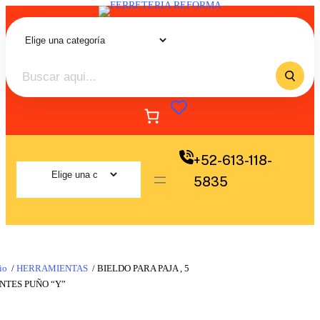
+52-613-118-
5835
io
/
HERRAMIENTAS
/ BIELDO PARA PAJA , 5
NTES PUÑO “Y”