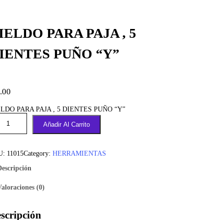
IELDO PARA PAJA , 5
IENTES PUÑO “Y”
.00
ELDO PARA PAJA , 5 DIENTES PUÑO “Y”
Añadir Al Carrito
U:
11015
Category:
HERRAMIENTAS
Descripción
Valoraciones (0)
scripción