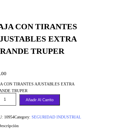
AJA CON TIRANTES
JUSTABLES EXTRA
RANDE TRUPER
.00
JA CON TIRANTES AJUSTABLES EXTRA
ANDE TRUPER
Añadir Al Carrito
U:
10954
Category:
SEGURIDAD INDUSTRIAL
Descripción