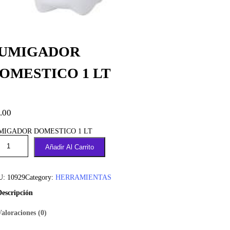
UMIGADOR
OMESTICO 1 LT
.00
MIGADOR DOMESTICO 1 LT
Añadir Al Carrito
U:
10929
Category:
HERRAMIENTAS
Descripción
Valoraciones (0)