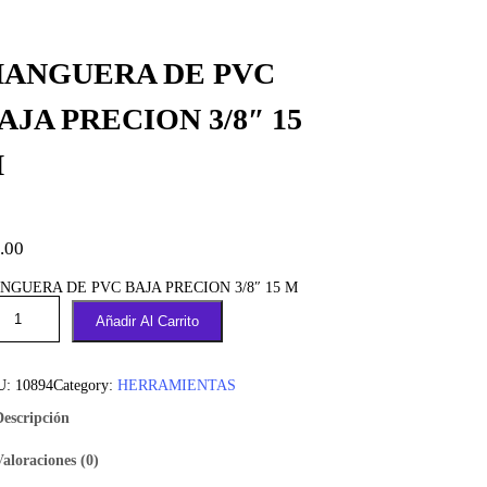
ANGUERA DE PVC
AJA PRECION 3/8″ 15
M
.00
NGUERA DE PVC BAJA PRECION 3/8″ 15 M
Añadir Al Carrito
U:
10894
Category:
HERRAMIENTAS
Descripción
Valoraciones (0)