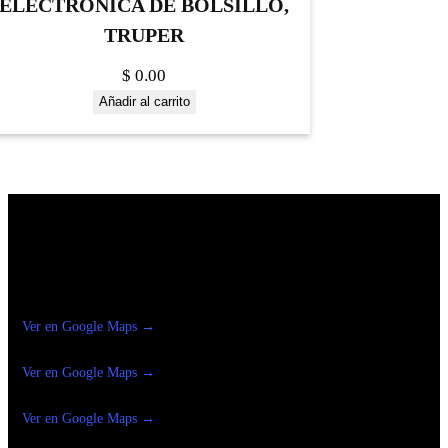
ELECTRÓNICA DE BOLSILLO,
TRUPER
$
0.00
Añadir al carrito
Construrama Ferretería Reforma
Ver en Google Maps →
Ferreteria
Reforma Suc.Madero
Ver en Google Maps →
Ferreteria
Reforma suc. Loreto
Ver en Google Maps →